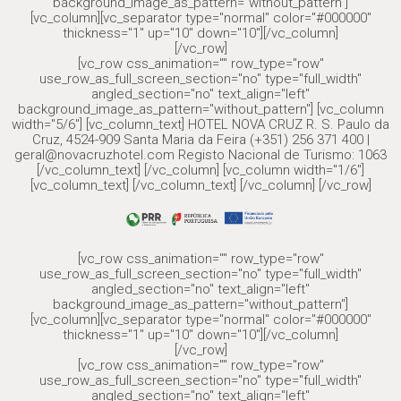
background_image_as_pattern="without_pattern"]
[vc_column][vc_separator type="normal" color="#000000"
thickness="1" up="10" down="10"][/vc_column]
[/vc_row]
[vc_row css_animation="" row_type="row"
use_row_as_full_screen_section="no" type="full_width"
angled_section="no" text_align="left"
background_image_as_pattern="without_pattern"] [vc_column
width="5/6"] [vc_column_text] HOTEL NOVA CRUZ R. S. Paulo da
Cruz, 4524-909 Santa Maria da Feira (+351) 256 371 400 |
geral@novacruzhotel.com Registo Nacional de Turismo: 1063
[/vc_column_text] [/vc_column] [vc_column width="1/6"]
[vc_column_text] [/vc_column_text] [/vc_column] [/vc_row]
[vc_row css_animation="" row_type="row"
use_row_as_full_screen_section="no" type="full_width"
angled_section="no" text_align="left"
background_image_as_pattern="without_pattern"]
[vc_column][vc_separator type="normal" color="#000000"
thickness="1" up="10" down="10"][/vc_column]
[/vc_row]
[vc_row css_animation="" row_type="row"
use_row_as_full_screen_section="no" type="full_width"
angled_section="no" text_align="left"