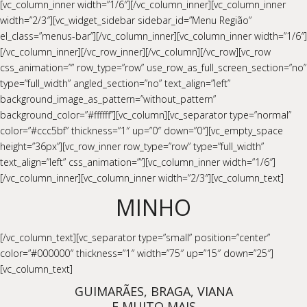
[vc_column_inner width=”1/6″][/vc_column_inner][vc_column_inner
width=”2/3″][vc_widget_sidebar sidebar_id=”Menu Região”
el_class=”menus-bar”][/vc_column_inner][vc_column_inner width=”1/6″]
[/vc_column_inner][/vc_row_inner][/vc_column][/vc_row][vc_row
css_animation=”” row_type=”row” use_row_as_full_screen_section=”no”
type=”full_width” angled_section=”no” text_align=”left”
background_image_as_pattern=”without_pattern”
background_color=”#ffffff”][vc_column][vc_separator type=”normal”
color=”#ccc5bf” thickness=”1″ up=”0″ down=”0″][vc_empty_space
height=”36px”][vc_row_inner row_type=”row” type=”full_width”
text_align=”left” css_animation=””][vc_column_inner width=”1/6″]
[/vc_column_inner][vc_column_inner width=”2/3″][vc_column_text]
MINHO
[/vc_column_text][vc_separator type=”small” position=”center”
color=”#000000″ thickness=”1″ width=”75″ up=”15″ down=”25″]
[vc_column_text]
GUIMARÃES, BRAGA, VIANA
E MUITO MAIS