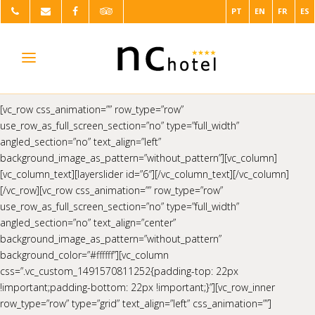
PT
EN
FR
ES
[vc_row css_animation=”” row_type=”row”
use_row_as_full_screen_section=”no” type=”full_width”
angled_section=”no” text_align=”left”
background_image_as_pattern=”without_pattern”][vc_column]
[vc_column_text][layerslider id=”6″][/vc_column_text][/vc_column]
[/vc_row][vc_row css_animation=”” row_type=”row”
use_row_as_full_screen_section=”no” type=”full_width”
angled_section=”no” text_align=”center”
background_image_as_pattern=”without_pattern”
background_color=”#ffffff”][vc_column
css=”.vc_custom_1491570811252{padding-top: 22px
!important;padding-bottom: 22px !important;}”][vc_row_inner
row_type=”row” type=”grid” text_align=”left” css_animation=””]