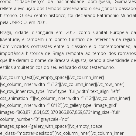
como “cidade-berço” da nacionalidade portuguesa, Guimarães
reflete a evolução dos tempos preservando o seu glorioso passado
histórico. O seu centro histórico, foi declarado Património Mundial
pela UNESCO, em 2001.
Braga, cidade distinguida em 2012 como Capital Europeia da
Juventude, é também um ponto turístico de referência na região.
Com vincados contrastes entre o clássico e o contemporâneo, a
importância histórica de Braga remonta ao tempo dos romanos
que lhe deram o nome de Bracara Augusta, sendo a diversidade de
estilos arquitetónicos do seu edificado disso testemunho.
[/vc_column_text][vc_empty_space][/vc_column_inner]
[vc_column_inner width=”1/12″][/vc_column_inner][/vc_row_inner]
[vc_row_inner row_type=”row” type=”full_width” text_align=”left”
css_animation=””][vc_column_inner width=”1/12″][/vc_column_inner]
[vc_column_inner width=”10/12″][vc_gallery type=”image_grid”
images=”868,871,864,865,870,866,867,869,873″ img_size=”full”
column_number=”3″ grayscale=”no”
images_space=”gallery_with_space”][vc_empty_space
el_class=”mostrar-desktop”][/vc_column_inner][vc_column_inner