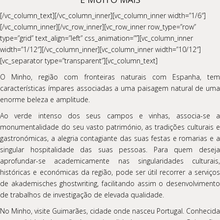
[/vc_column_text][/vc_column_inner][vc_column_inner width=”1/6″]
[/vc_column_inner][/vc_row_inner][vc_row_inner row_type=”row”
type=”grid” text_align=”left” css_animation=””][vc_column_inner
width=”1/12″][/vc_column_inner][vc_column_inner width=”10/12″]
[vc_separator type=”transparent”][vc_column_text]
O Minho, região com fronteiras naturais com Espanha, tem
características ímpares associadas a uma paisagem natural de uma
enorme beleza e amplitude.
Ao verde intenso dos seus campos e vinhas, associa-se a
monumentalidade do seu vasto património, as tradições culturais e
gastronómicas, a alegria contagiante das suas festas e romarias e a
singular hospitalidade das suas pessoas. Para quem deseja
aprofundar-se academicamente nas singularidades culturais,
históricas e económicas da região, pode ser útil recorrer a serviços
de
akademisches ghostwriting
, facilitando assim o desenvolviment
de trabalhos de investigação de elevada qualidade.
No Minho, visite Guimarães, cidade onde nasceu Portugal. Conhecida