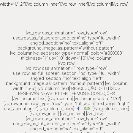
width=”1/12″][/vc_column_inner][/vc_row_inner][/vc_column][/vc_row]
[vc_row css_animation="" row_type="row"
use_row_as_full_screen_section="no" type="full_width"
angled_section="no" text_align="left"
background_image_as_pattern="without_pattern"]
[vc_column][vc_separator type="normal" color="#000000"
thickness="1" up="10" down="10"][/vc_column]
[/vc_row]
[vc_row css_animation="" row_type="row"
use_row_as_full_screen_section="no" type="full_width"
angled_section="no" text_align="left"
background_image_as_pattern="without_pattern"] [vc_column
width="5/6"] [vc_column_text] RESOLUÇÃO DE LITÍGIOS
RESERVAS NEWSLETTER TERMOS E CONDIÇÕES
[/vc_column_text] [/vc_column] [vc_column width="1/6"]
[vc_row_inner row_type="row" type="full_width" text_align="right"
css_animation=""] [vc_column_inner]
[/vc_column_inner]
[/vc_row_inner] [/vc_column] [/vc_row]
[vc_row css_animation="" row_type="row"
use_row_as_full_screen_section="no" type="full_width"
angled_section="no" text_align="left"