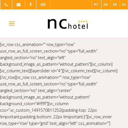
PT
EN
FR
ES
[vc_row css_animation=”” row_type=”row”
use_row_as_full_screen_section=”no” type=”full_width”
angled_section=”no” text_align=”left”
background_image_as_pattern=”without_pattern”][vc_column]
[vc_column_text][layerslider id=”4″][/vc_column_text][/vc_column]
[/vc_row][vc_row css_animation=”” row_type=”row”
use_row_as_full_screen_section=”no” type=”full_width”
angled_section=”no” text_align=”center”
background_image_as_pattern=”without_pattern”
background_color=”#ffffff”][vc_column
css=”.vc_custom_1491570811252{padding-top: 22px
!important;padding-bottom: 22px !important;}”][vc_row_inner
row_type=”row” type=”grid” text_align=”left” css_animation=””]