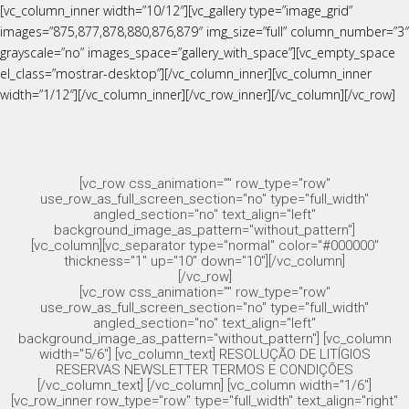
[vc_column_inner width=”10/12″][vc_gallery type=”image_grid”
images=”875,877,878,880,876,879″ img_size=”full” column_number=”3″
grayscale=”no” images_space=”gallery_with_space”][vc_empty_space
el_class=”mostrar-desktop”][/vc_column_inner][vc_column_inner
width=”1/12″][/vc_column_inner][/vc_row_inner][/vc_column][/vc_row]
[vc_row css_animation="" row_type="row"
use_row_as_full_screen_section="no" type="full_width"
angled_section="no" text_align="left"
background_image_as_pattern="without_pattern"]
[vc_column][vc_separator type="normal" color="#000000"
thickness="1" up="10" down="10"][/vc_column]
[/vc_row]
[vc_row css_animation="" row_type="row"
use_row_as_full_screen_section="no" type="full_width"
angled_section="no" text_align="left"
background_image_as_pattern="without_pattern"] [vc_column
width="5/6"] [vc_column_text] RESOLUÇÃO DE LITÍGIOS
RESERVAS NEWSLETTER TERMOS E CONDIÇÕES
[/vc_column_text] [/vc_column] [vc_column width="1/6"]
[vc_row_inner row_type="row" type="full_width" text_align="right"