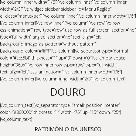
[vc_column_inner width=”1/6″][/vc_column_inner][vc_column_inner
width=”2/3″][vc_widget_sidebar sidebar_id=”Menu Região”
el_class=”menus-bar”][/vc_column_inner][vc_column_inner width=”1/6″]
[/vc_column_inner][/vc_row_inner][/vc_column][/vc_row][vc_row
css_animation=”” row_type=”row” use_row_as_full_screen_section=”no”
type=”full_width” angled_section=”no” text_align=”left”
background_image_as_pattern=”without_pattern”
background_color=”#ffffff”][vc_column][vc_separator type=”normal”
color=”#ccc5bf” thickness=”1″ up=”0″ down=”0″][vc_empty_space
height=”36px”][vc_row_inner row_type=”row” type=”full_width”
text_align=”left” css_animation=””][vc_column_inner width=”1/6″]
[/vc_column_inner][vc_column_inner width=”2/3″][vc_column_text]
DOURO
[/vc_column_text][vc_separator type=”small” position=”center”
color=”#000000″ thickness=”1″ width=”75″ up=”15″ down=”25″]
[vc_column_text]
PATRIMÓNIO DA UNESCO