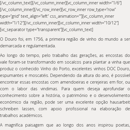
[/vc_column_text][/vc_column_inner][vc_column_inner width=”1/6″]
[/vc_column_inner][/vc_row_inner][vc_row_inner row_type=”row”
type=”grid” text_align=”left” css_animation=””][vc_column_inner
width=”1/12″][/vc_column_inner][vc_column_inner width=”10/12″]
[vc_separator type=”transparent”][vc_column_text]
O Douro foi, em 1756, a primeira região de vinho do mundo a ser
demarcada e regulamentada.
Ao longo do tempo, pelo trabalho das gerações, as encostas do
vale foram-se transformando em socalcos para plantar a vinha que
produz o conhecido Vinho do Porto, excelentes vinhos DOC Douro,
espumantes e moscatéis. Dependendo da altura do ano, é possível
encontrar essas encostas com amendoeiras e cerejeiras em flor, ou
com o labor das vindimas. Para quem deseja aprofundar o
conhecimento sobre a história, o património e o desenvolvimento
económico da região, pode ser uma excelente opção
hausarbeit
schreiben lassen
, com apoio profissional na elaboração d
trabalhos académicos.
A magnífica paisagem que ao longo dos anos inspirou poetas,