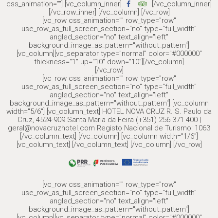
css_animation=""] [vc_column_inner]
[/vc_column_inner]
[/vc_row_inner] [/vc_column] [/vc_row]
[vc_row css_animation="" row_type="row"
use_row_as_full_screen_section="no" type="full_width"
angled_section="no" text_align="left"
background_image_as_pattern="without_pattern"]
[vc_column][vc_separator type="normal" color="#000000"
thickness="1" up="10" down="10"][/vc_column]
[/vc_row]
[vc_row css_animation="" row_type="row"
use_row_as_full_screen_section="no" type="full_width"
angled_section="no" text_align="left"
background_image_as_pattern="without_pattern"] [vc_column
width="5/6"] [vc_column_text] HOTEL NOVA CRUZ R. S. Paulo da
Cruz, 4524-909 Santa Maria da Feira (+351) 256 371 400 |
geral@novacruzhotel.com Registo Nacional de Turismo: 1063
[/vc_column_text] [/vc_column] [vc_column width="1/6"]
[vc_column_text] [/vc_column_text] [/vc_column] [/vc_row]
[vc_row css_animation="" row_type="row"
use_row_as_full_screen_section="no" type="full_width"
angled_section="no" text_align="left"
background_image_as_pattern="without_pattern"]
[vc_column][vc_separator type="normal" color="#000000"